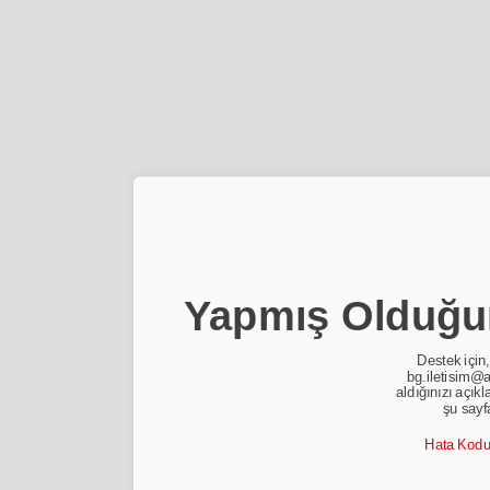
Yapmış Olduğun
Destek için,
bg.iletisim@a
aldığınızı açıkl
şu sayf
Hata Kod